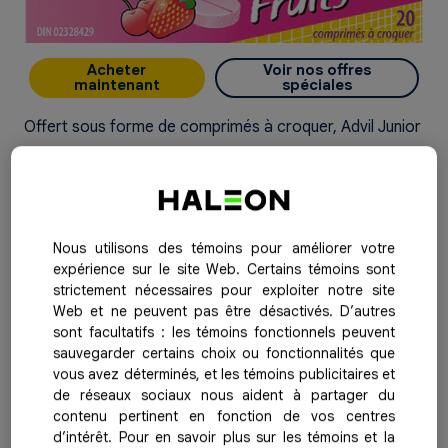
Acheter
Voir nos offres
maintenant
spéciales
Offert sous forme de comprimés à croquer, Advil Junior
Fièvre due au rhume ou à la grippe est facile
àadministrer. De plus, les enfants adorent sa saveur de
fruits. Convient aux enfants de 2 à 12 ans.
Nous utilisons des témoins pour améliorer votre
Utilité :
antipyrétique / analgésique
expérience sur le site Web. Certains témoins sont
Ingrédients actifs par dose
: Chaque comprimé contient
strictement nécessaires pour exploiter notre site
Web et ne peuvent pas être désactivés. D’autres
100 mg d’ibuprofène
sont facultatifs : les témoins fonctionnels peuvent
Format offert :
20 comprimés à croquer
sauvegarder certains choix ou fonctionnalités que
vous avez déterminés, et les témoins publicitaires et
Saveur :
de réseaux sociaux nous aident à partager du
contenu pertinent en fonction de vos centres
Fruits
d’intérêt. Pour en savoir plus sur les témoins et la