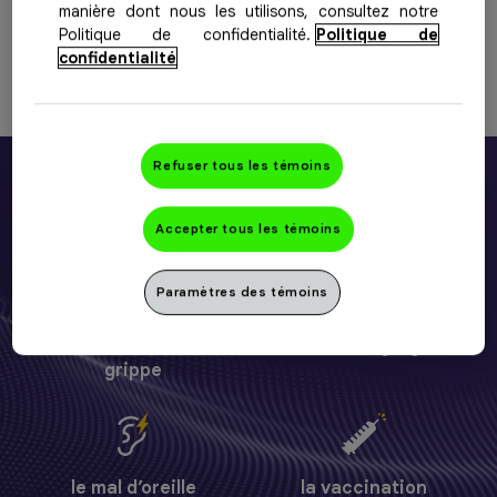
manière dont nous les utilisons, consultez notre
Politique de confidentialité.
Politique de
Pour obtenir de plus amples renseignements, veuillez
confidentialité
consulter le
feuillet d’accompagnement du produit
Refuser tous les témoins
ABAISSE LA FIÈVRE ET SOULAGE LA
DOULEUR CAUSÉE PAR :
Accepter tous les témoins
Paramètres des témoins
le rhume ou la
le mal de gorge
grippe
le mal d’oreille
la vaccination