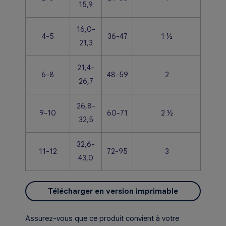
15,9
16,0-
4-5
36-47
1 ½
21,3
21,4-
6-8
48-59
2
26,7
26,8-
9-10
60-71
2 ½
32,5
32,6-
11-12
72-95
3
43,0
Télécharger en version imprimable
Assurez-vous que ce produit convient à votre