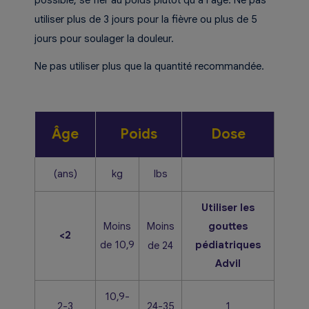
possible, se fier au poids plutôt qu’à l’âge. Ne pas
utiliser plus de 3 jours pour la fièvre ou plus de 5
jours pour soulager la douleur.
Ne pas utiliser plus que la quantité recommandée.
Âge
Poids
Dose
(ans)
kg
lbs
Utiliser les
Moins
Moins
gouttes
<2
de 10,9
pédiatriques
de 24
Advil
10,9-
2-3
24-35
1