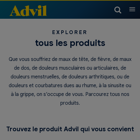
Produits
EXPLORER
tous les produits
Produits pour l’arthrite
Produits pour les maux de
Enfants et nourrissons
tête et migraines
Que vous souffriez de maux de tête, de fièvre, de maux
Tableau des températures
Doses pour enfants et
Produits pour enfants et
Rhume, sinus et grippe
de dos, de douleurs musculaires ou articulaires, de
Produits pour les muscles,
des enfants
nourrissons
douleurs menstruelles, de douleurs arthritiques, ou de
nourrissons
les articulations et le corps
douleurs et courbatures dues au rhume, à la sinusite ou
Produits pour enfants et
Rhume, sinus et grippe
Produits pour la nuit
à la grippe, on s’occupe de vous. Parcourez tous nos
nourrissons
produits.
Trouvez le produit Advil qui vous convient