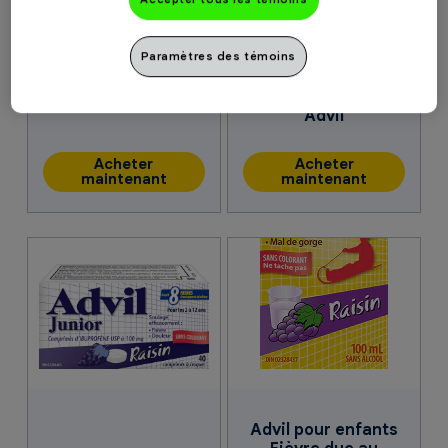
Paramètres des témoins
Gouttes
Advil pour enfants
pédiatriques
Advil
Acheter
Acheter
maintenant
maintenant
Advil pour enfants