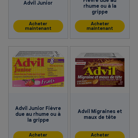
Fièvre due au
Advil Junior
rhume ou à la
grippe
Acheter
Acheter
maintenant
maintenant
Advil Junior Fièvre
Advil Migraines et
due au rhume ou à
maux de tête
la grippe
Acheter
Acheter