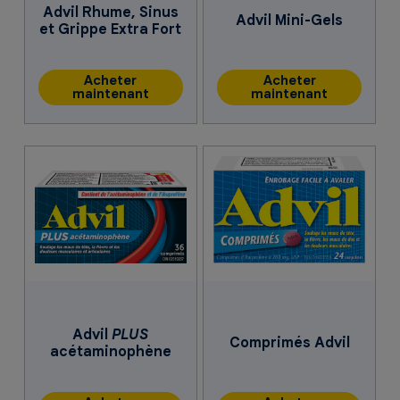
Advil Rhume, Sinus
Advil Mini-Gels
et Grippe Extra Fort
Acheter
Acheter
maintenant
maintenant
Advil
PLUS
Comprimés Advil
acétaminophène