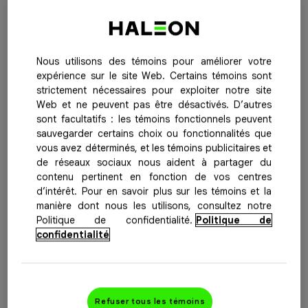
Acheter
Voir nos offres
maintenant
spéciales
Advil Muscles et Articulations est conçu pour soulager
Nous utilisons des témoins pour améliorer votre
expérience sur le site Web. Certains témoins sont
durablement* la douleur causée par l’inflammation.
strictement nécessaires pour exploiter notre site
Lorsque les muscles endoloris et la douleur articulaire
Web et ne peuvent pas être désactivés. D’autres
vous ralentissent, cet analgésique à action rapide vous
sont facultatifs : les témoins fonctionnels peuvent
sauvegarder certains choix ou fonctionnalités que
aide à poursuivre vos activités.
vous avez déterminés, et les témoins publicitaires et
de réseaux sociaux nous aident à partager du
Utilité
: analgésique / antipyrétique
contenu pertinent en fonction de vos centres
Ingrédient actif par dose :
Chaque caplet contient 400
d’intérêt. Pour en savoir plus sur les témoins et la
manière dont nous les utilisons, consultez notre
mg d’ibuprofène.
Politique de confidentialité.
Politique de
confidentialité
Formats offerts :
32, 72 caplets
* Jusqu’à 8 heures durant
Pour obtenir de plus amples renseignements, veuillez
Refuser tous les témoins