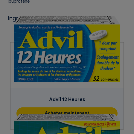
Ibuprofène
Ingrédients inactifs
Acide stéarique, amidon de maïs, amidon prégélatinisé,
croscarmellose sodique, dioxyde de silicium, dioxyde de
titane, encre pharmaceutique,
hydroxypropylméthylcellulose, laurylsulfate de sodium,
oxydes de fer, polyéthylèneglycol, talc
Advil 12 Heures
Acheter maintenant