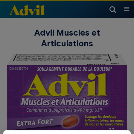
Produits
Advil Muscles et
Articulations
Produits pour l’arthrite
Produits pour les maux de
Enfants et nourrissons
tête et migraines
Tableau des températures
Doses pour enfants et
Produits pour enfants et
Rhume, sinus et grippe
Produits pour les muscles,
des enfants
nourrissons
nourrissons
les articulations et le corps
Produits pour enfants et
Rhume, sinus et grippe
Produits pour la nuit
nourrissons