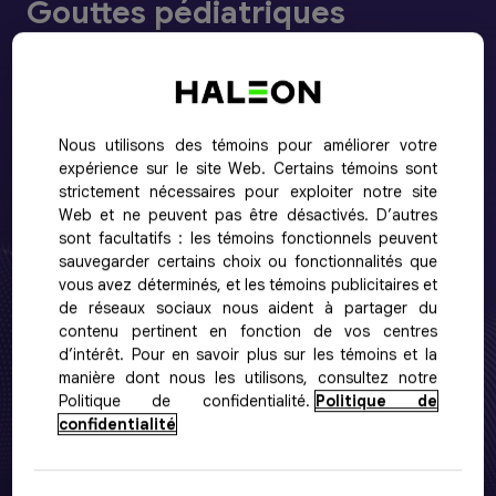
Gouttes pédiatriques
Pour nourrissons de 0 à 3 ans
Les gouttes pédiatriques Advil abaissent la fièvre
jusqu’à 8 heures durant, pour que votre bébé puisse se
reposer en toute quiétude. Chaque emballage contient
Nous utilisons des témoins pour améliorer votre
expérience sur le site Web. Certains témoins sont
une seringue pour administration orale DOSE
strictement nécessaires pour exploiter notre site
MC
SÛRE
pour une mesure simple et précise.
Web et ne peuvent pas être désactivés. D’autres
sont facultatifs : les témoins fonctionnels peuvent
Utilité :
analgésique / antipyrétique
sauvegarder certains choix ou fonctionnalités que
vous avez déterminés, et les témoins publicitaires et
Format offert :
24 mL
de réseaux sociaux nous aident à partager du
Saveurs :
contenu pertinent en fonction de vos centres
d’intérêt. Pour en savoir plus sur les témoins et la
manière dont nous les utilisons, consultez notre
Raisin sans
Raisin
Politique de confidentialité.
Politique de
colorant
confidentialité
Fruits