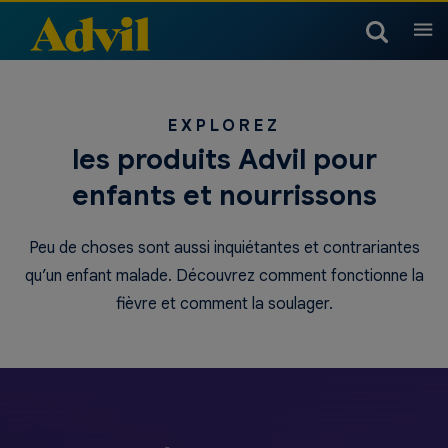
Produits
EXPLOREZ
Produits pour l’arthrite
Produits pour les maux de
les produits Advil pour
Enfants et nourrissons
tête et migraines
enfants et nourrissons
Tableau des températures
Doses pour enfants et
Produits pour enfants et
Rhume, sinus et grippe
Produits pour les muscles,
des enfants
nourrissons
nourrissons
Peu de choses sont aussi inquiétantes et contrariantes
les articulations et le corps
qu’un enfant malade. Découvrez comment fonctionne la
Produits pour enfants et
Rhume, sinus et grippe
Produits pour la nuit
fièvre et comment la soulager.
nourrissons