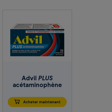
Advil
PLUS
acétaminophène
Acheter maintenant