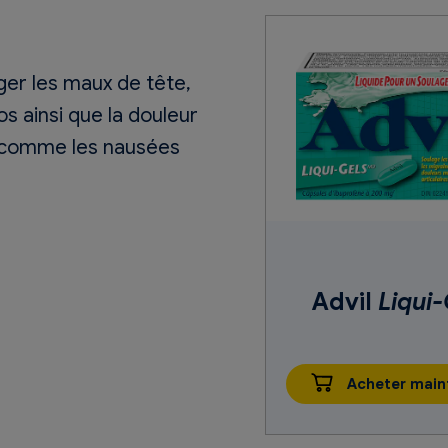
er les maux de tête,
s ainsi que la douleur
, comme les nausées
Advil
Liqui-
Acheter main