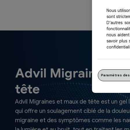
Nous utilis
sont stricte
D’autres so
fonctionnal
nous aident
savoir plus 
confidentiali
Advil Migraines et
Paramètres des
tête
Advil Migraines et maux de tête est un gel l
qui offre un soulagement ciblé de la douleu
migraine et des symptômes comme les nausé
la lumière et au bruit, tout en traitant les