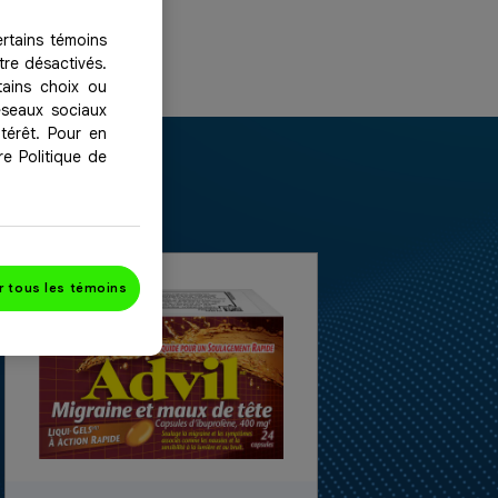
ertains témoins
tre désactivés.
tains choix ou
réseaux sociaux
térêt. Pour en
re Politique de
r tous les témoins