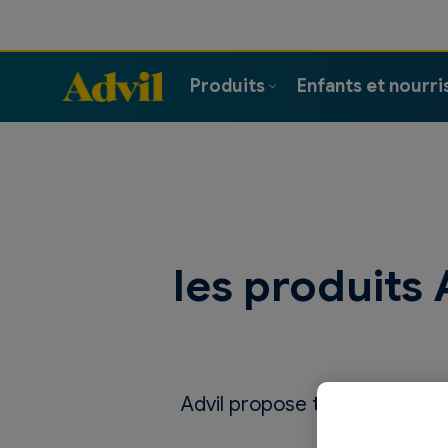
Produits
Enfants et nourri
Produits pour les muscles, les articulations et le corps
les produits 
Advil propose toute une gam