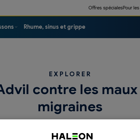
Offres spéciales
Pour les
ssons
Rhume, sinus et grippe
EXPLORER
Advil contre les maux 
migraines
me d’analgésiques efficaces pour prendre en ch
migraines avant qu’ils ne prennent le dessus.