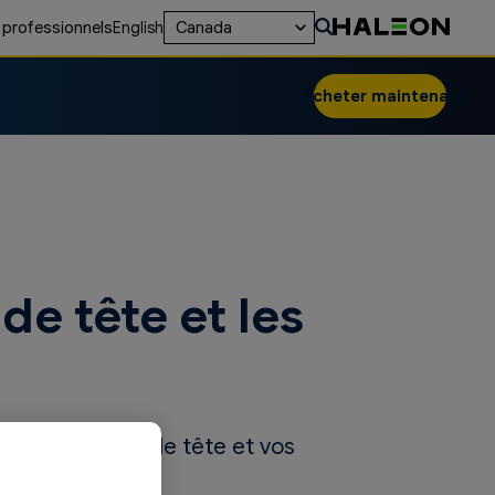
 professionnels
English
Canada
Acheter maintenant
de tête et les
arge vos maux de tête et vos