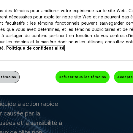
ons des témoins pour améliorer votre expérience sur le site Web. C
ment nécessaires pour exploiter notre site Web et ne peuvent pas ê
nt facultatifs : les témoins fonctionnels peuvent sauvegarder cer
ités que vous avez déterminés, et les témoins publicitaires et de 
 à partager du contenu pertinent en fonction de vos centres d’in
sur les témoins et la manière dont nous les utilisons, consultez not
té.
Politique de confidentialité
 maux de
 témoins
Refuser tous les témoins
Accepte
iquide à action rapide
r causée par la
es et la sensibilité à
 maux de tête non