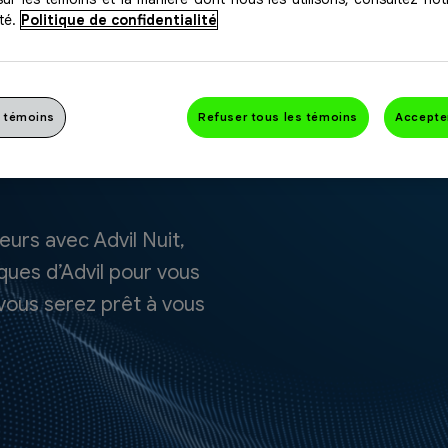
té.
Politique de confidentialité
 témoins
Refuser tous les témoins
Accepte
eurs avec Advil Nuit,
ques d’Advil pour vous
 vous serez prêt à vous