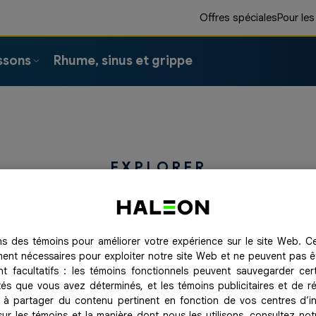
Offres spéciales
Pour les
ssons
Rhume, sinus et grippe
EXPLORER
produits Advil pour la
ons des témoins pour améliorer votre expérience sur le site Web. C
n est malade peut parfois faire de vrais miracles.
ment nécessaires pour exploiter notre site Web et ne peuvent pas ê
uleur et à soulager les symptômes pour vous aider 
nt facultatifs : les témoins fonctionnels peuvent sauvegarder cer
ités que vous avez déterminés, et les témoins publicitaires et de 
 à partager du contenu pertinent en fonction de vos centres d’in
sur les témoins et la manière dont nous les utilisons, consultez not