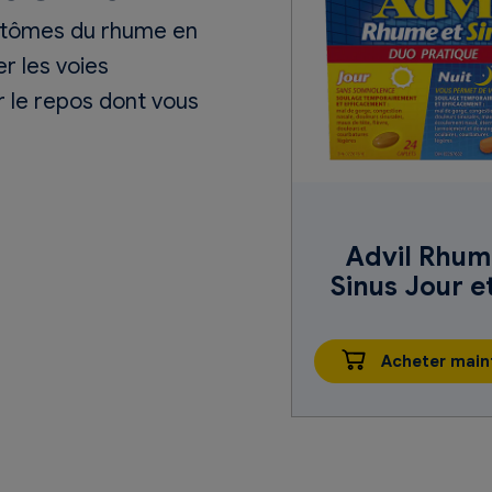
mptômes du rhume en
r les voies
ir le repos dont vous
Advil Rhum
Sinus Jour e
Acheter main