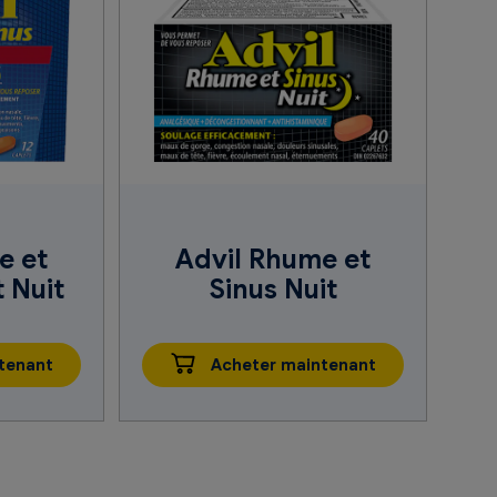
e et
Advil Rhume et
t Nuit
Sinus Nuit
tenant
Acheter maintenant